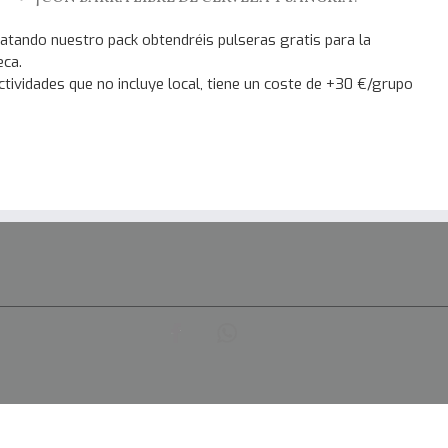
atando nuestro pack obtendréis pulseras gratis para la
eca.
ctividades que no incluye local, tiene un coste de +30 €/grupo
Facebook
652
97
21
41