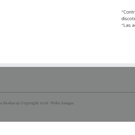
*Contr
discot
*Las a
s Bestias © Copyright
2026
Webs
Amigas