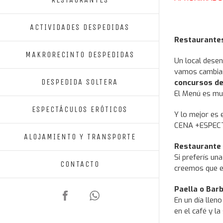
ACTIVIDADES DESPEDIDAS
Restaurantes
MAKRORECINTO DESPEDIDAS
Un local desen
vamos cambian
DESPEDIDA SOLTERA
concursos de
El Menú es muy
ESPECTÁCULOS ERÓTICOS
Y lo mejor es e
CENA +ESPEC
ALOJAMIENTO Y TRANSPORTE
Restaurante 
Si preferís u
CONTACTO
creemos que el
Paella o Bar
Facebook
652
En un día llen
97
en el café y l
21
41