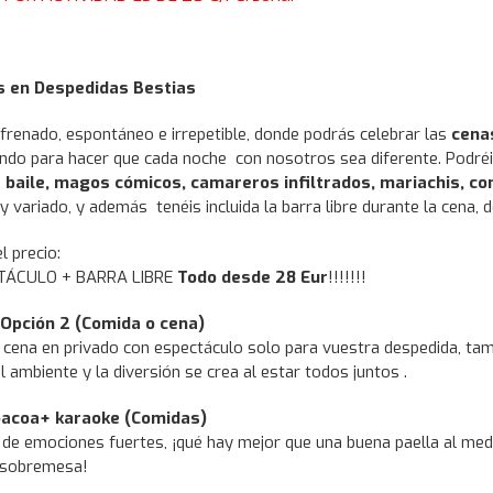
 en Despedidas Bestias
frenado, espontáneo e irrepetible, donde podrás celebrar las
cena
do para hacer que cada noche con nosotros sea diferente. Podréis
 baile, magos cómicos, camareros infiltrados, mariachis, co
 variado, y además tenéis incluida la barra libre durante la cena, 
l precio:
TÁCULO + BARRA LIBRE
Todo desde 28 Eur
!!!!!!!
Opción 2 (Comida o cena)
na cena en privado con espectáculo solo para vuestra despedida, 
 ambiente y la diversión se crea al estar todos juntos .
bacoa+ karaoke (Comidas)
o de emociones fuertes, ¡qué hay mejor que una buena paella al med
a sobremesa!