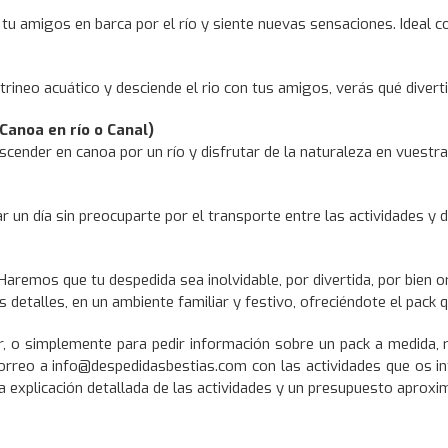
tu amigos en barca por el río y siente nuevas sensaciones. Ideal c
trineo acuático y desciende el rio con tus amigos, verás qué divert
Canoa en río o Canal)
scender en canoa por un río y disfrutar de la naturaleza en vuest
ar un día sin preocuparte por el transporte entre las actividades 
aremos que tu despedida sea inolvidable, por divertida, por bien 
s detalles, en un ambiente familiar y festivo, ofreciéndote el pack 
, o simplemente para pedir información sobre un pack a medida, r
orreo a
i
nfo@despedidasbestias.com con las actividades que os i
a explicación detallada de las actividades y un presupuesto aproxi