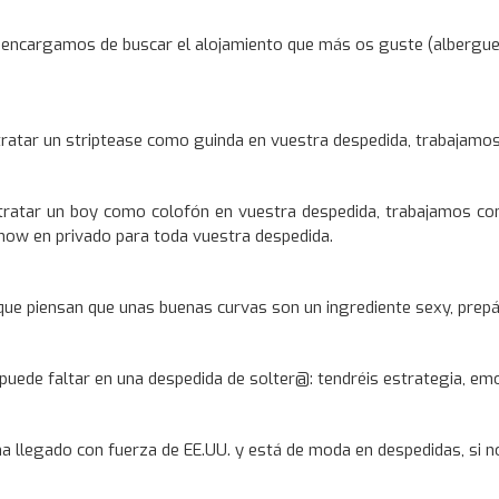
encargamos de buscar el alojamiento que más os guste (albergue,
tratar un striptease como guinda en vuestra despedida, trabajamo
ntratar un boy como colofón en vuestra despedida, trabajamos co
show en privado para toda vuestra despedida.
 que piensan que unas buenas curvas son un ingrediente sexy, prepár
puede faltar en una despedida de solter@: tendréis estrategia, emo
a llegado con fuerza de EE.UU. y está de moda en despedidas, si no