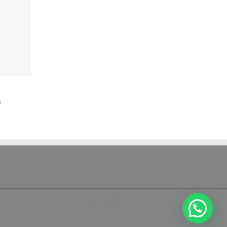
s
Facebook
652
97
21
41