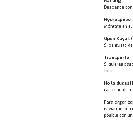
Rafting
Desciende con 
Hydrospeed
Móntate en el 
Open Kayak (
Si os gusta de
Transporte
Si quieres pas
todo.
No lo dudes!
H
cada uno de lo
Para organizar
enviarme un c
posible con un