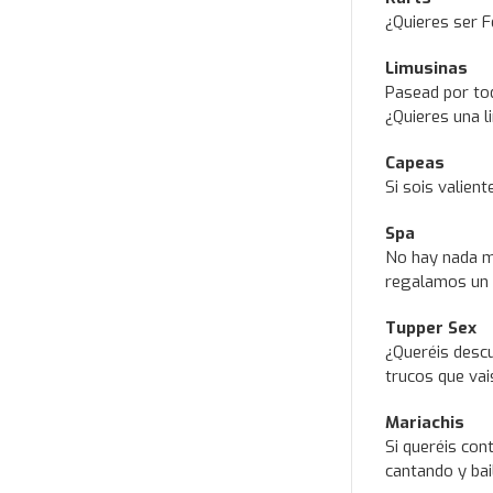
¿Quieres ser F
Limusinas
Pasead por tod
¿Quieres una l
Capeas
Si sois valien
Spa
No hay nada m
regalamos un 
Tupper Sex
¿Queréis desc
trucos que vai
Mariachis
Si queréis con
cantando y bai