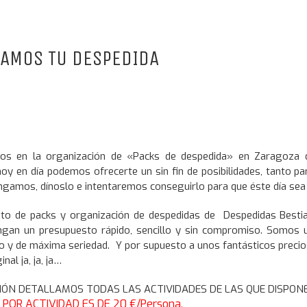
AMOS TU DESPEDIDA
os en la organización de «Packs de despedida» en Zaragoza
hoy en día podemos ofrecerte un sin fin de posibilidades, tanto p
ngamos, dínoslo e intentaremos conseguirlo para que éste día sea i
to de packs y organización de despedidas de Despedidas Bestia
ngan un presupuesto rápido, sencillo y sin compromiso. Somos un
to y de máxima seriedad. Y por supuesto a unos fantásticos preci
inal ja, ja, ja…
IÓN DETALLAMOS TODAS LAS ACTIVIDADES DE LAS QUE DISPONE
POR ACTIVIDAD ES DE 20 €/Persona.