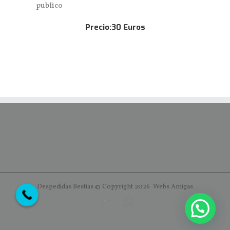
publico
Precio:30 Euros
Despedidas Bestias © Copyright
2026
Webs
Amigas
Facebook
652
97
21
41